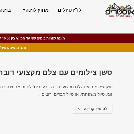
לו"ז טיולים
מחוץ לוינה
בוינה
מענה לפניות בימים שני עד חמישי בין 10:00 ל-15:00, ימי שישי עד 13:00. בסופי שבוע (שבת וראשון) וחגים ינתן מענה במקרים דחופים.
חדש! מזמינים טיול יומי ומקבלים הנחה של 20% לסיור בעב
סשן צילומים עם צלם מקצועי דובר 
סשן צילומים עם צלם מקצועי בוינה - בעברית! לחוות את וינה בד
זוגי, טיול משפחתי, או טיול חברים ורוצים…
להמשך קריאה