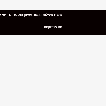
שעות פעילות ומענה (שעון אוסטריה) - ימי שני עד חמישי: 10:00 עד 15:00, ימי שישי מ-10:00 עד 13:00. בסופי השבוע (
Impressum