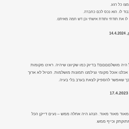
וימצו כל רגע.
בוד לו. הוא נכס לכם כחברה.
לו את תודתי ותודת אישתי וכן דש חמה מאיתנו.
14.4
 היה מושלםםםם!! בדיוק כמו שקיוונו שיהיה. ראינו מקומות
 אכלנו אוכל מקומי וצילמנו תמונות מושלמות. הטיול לא ארוך
כך שאפשר להספיק לצאת בערב בלי בעיה.
1
 מאוד מאוד מאוד. הנהג היה אחלה ממש – נעים דייקן הכל
תוקתק וכייף ממש.