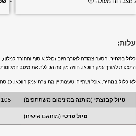
מצב רוח מעולה 🙂
שפ
עלות:
כלול במחיר:
הסעה צמודה לאורך היום (כולל איסוף והחזרה למלון),
נ
התצפית לאורך עמק הווכאו. חוויה מקיפה הכוללת את מיטב המקומות ש
לא כלול במחיר:
אוכל ושתייה,
טעימת יין מתוצרת עמק הווכאו, כניסה
טיול קבוצתי
(מותנה במינימום משתתפים)
105 אירו למשתתף בקבוצה של עד 8 משתתפים
טיול פרטי
(מותאם אישית)