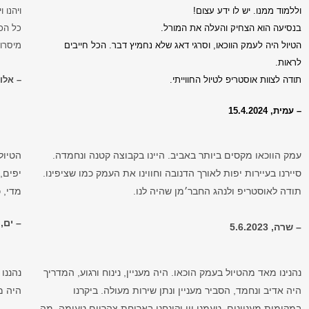
וללמוד ממנו. יש לו ידע עצום!
ויהנו 
בנסיעה הוא הצחיק והעלה את המורל.
כל הכ
הטיול היה לעמק הווכאו, וסרגי דאג שלא נחמיץ דבר. הכל חייבים
מיסרו 
לראות.
תודה לצוות אוסטריפ לטיול החווייתי.
– אלון, .2024
– עמית, 15.4.2024
עמק הווכאו מקסים ביותר באביב. היינו בקבוצה קטנה ונחמדה.
הטיול
סיירנו בעיירות יפות לאורך הדנובה וחווינו את העמק כמו שציפינו.
יפים,
תודה לאוסטריפ ולנהג החבר׳מן שהיה לנו.
מדי, 
– ים, 7.4.2023
– שרה, 5.6.2023
נהנינו מאד מהטיול בעמק הוכאו. היה מעניין, נינוח ורגוע, המדריך
נהננו
היה אדיב ונחמד, הסביר מעניין ונתן שירות מעולה. ביקרנו
היה מ
במקומות מעניינים, טעמנו יין וקינחנו בארוחת צהריים טעימה. מה