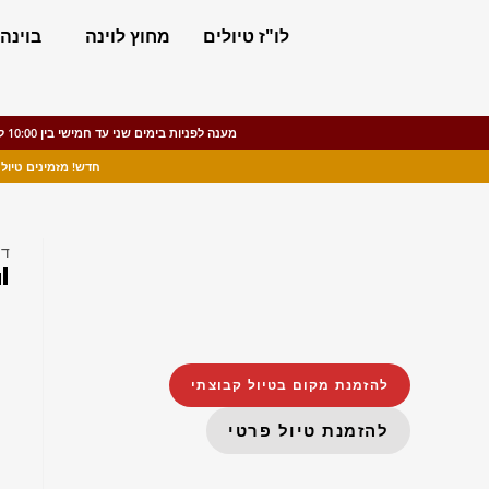
לו"ז טיולים
מחוץ לוינה
בוינה
מענה לפניות בימים שני עד חמישי בין 10:00 ל-15:00, ימי שישי עד 13:00. בסופי שבוע (שבת וראשון) וחגים ינתן מענה במקרים דחופים.
חדש! מזמינים טיול יומי ומקבלים הנחה של 20% לסיור בעב
די
להזמנת מקום בטיול קבוצתי
להזמנת טיול פרטי