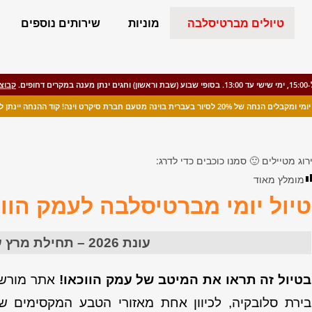
טיולים מברטיסלבה
מוניות
שירותים נוספים
קבוצו
רית בוינה מטעם חברת סיקרט וינה! קוד ההנחה יינתן לאחר הזמנת הטיול.
רוג מטיילים 🙂 סמנו כוכבים כדי לדרג:
מומלץ מאוד
טיול יומי מברטיסלבה לעמק הוו
עונת 2026 – תחילת מרץ עד סוף אוקטובר
בטיול זה תראו את המיטב של עמק הווכאו!
אתר מורשת
בירת סלובקיה, לכיוון אחת מאזורי הטבע המקסימים שב