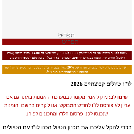
תפריט
תפריט
מענה לפניות בימים שני עד חמישי בין 10:00 ל-15:00, ימי שישי עד 13:00. בסופי שבוע (שבת
וראשון) וחגים ינתן מענה במקרים דחופים.
קבוצות יוצאות בכל יום בהתאם למספר הנרשמים.
חדש! מזמינים טיול יומי ומקבלים הנחה של 20% לסיור בעברית בוינה מטעם חברת סיקרט וינה! קוד
ההנחה יינתן לאחר הזמנת הטיול.
"ז טיולים קבוצתיים 2026
שימו לב:
ניתן להזמין מקומות במערכת ההזמנות באתר גם אם
דיין לא פורסם לו"ז לחודש המבוקש. אנו לוקחים בחשבון הזמנות
שנכנסו לפני פרסום הלו"ז ומתכננים לפיהן.
די להקל עליכם את תכנון הטיול הכנו לו"ז עם הטיולים