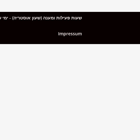
שעות פעילות ומענה (שעון אוסטריה) - ימי שני עד חמישי: 10:00 עד 15:00, ימי שישי מ-10:00 עד 13:00. בסופי השבוע (
Impressum