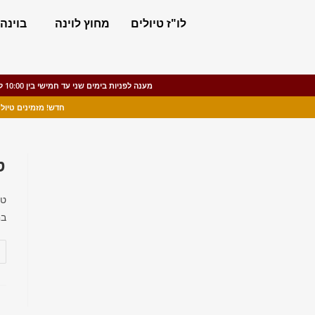
לו"ז טיולים
מחוץ לוינה
בוינה
מענה לפניות בימים שני עד חמישי בין 10:00 ל-15:00, ימי שישי עד 13:00. בסופי שבוע (שבת וראשון) וחגים ינתן מענה במקרים דחופים.
חדש! מזמינים טיול יומי ומקבלים הנחה של 20% לסיור בעב
ט
טי
בח